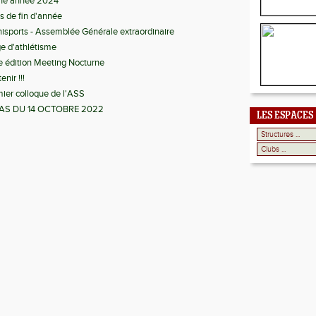
ne année 2024
s de fin d'année
sports - Assemblée Générale extraordinaire
e d'athlétisme
 édition Meeting Nocturne
enir !!!
ier colloque de l'ASS
AS DU 14 OCTOBRE 2022
LES ESPACES