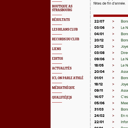
fêtes de fin d'année.
BOUTIQUE AS
STRASBOURG
RÉSULTATS
22/07
>
Bonn
03/06
>
La N
LES BILANS CLUB
04/01
>
Bon
RECORDS DU CLUB
20/12
>
Bonn
20/12
>
Joye
LIENS
03/08
>
Dire
EDITOS
09/06
>
La N
18/05
>
Le N
ACTUALITÉS
20/04
>
Ass
01/01
>
Bon
ICI, ON PARLE ATHLÉ
18/12
>
Joye
MÉDIATHÈQUE
09/11
>
Asse
14/07
>
C'es
QUALIFIÉ(E)S
05/06
>
Meet
31/03
>
Bonn
24/02
>
En r
22/01
>
Info