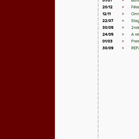
01/01
>
Bon
20/12
>
Fête
12/11
>
Omni
22/07
>
Stag
30/05
>
2nde
24/05
>
A ret
01/03
>
Prem
30/09
>
REP