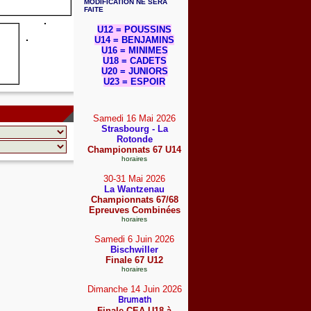
MODIFICATION NE SERA
FAITE
U12 = POUSSINS
U14 = BENJAMINS
U16 = MINIMES
U18 = CADETS
U20 = JUNIORS
U23 = ESPOIR
Samedi 16 Mai
2026
Strasbourg - La
Rotonde
Championnats 67 U14
horaires
30-31 Mai
2026
La Wantzenau
Championnats 67/68
Epreuves Combinées
horaires
Samedi 6 Juin
2026
Bischwiller
Finale 67 U12
horaires
Dimanche 14 Juin
2026
Brumath
Finale CEA U18 à