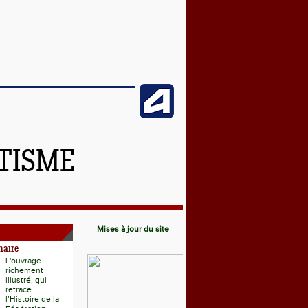
ÉTISME
Mises à jour du site
naire
L'ouvrage
richement
illustré, qui
retrace
l’Histoire de la