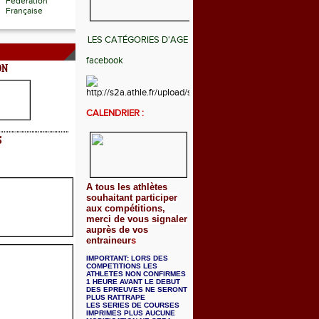
Fédération
Française
LES CATÉGORIES D'AGE
facebook
ON
CALENDRIER :
S
A tous les athlètes
souhaitant participer
aux compétitions,
merci de vous signaler
auprès de vos
entraineur
s
IMPORTANT: LORS DES
COMPETITIONS LES
ATHLETES NON CONFIRMES
1 HEURE AVANT LE DEBUT
DES EPREUVES NE SERONT
PLUS RATTRAPE
LES SERIES DE COURSES
IMPRIMES PLUS AUCUNE