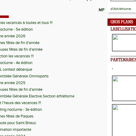
d'Athlétisme.
MP
GROS PLANS
es vacances à toutes et tous !!!
octurne - 5e édition
LABELLISATI
ne année 2026
es fêtes de fin d'année
uses fêtes de fin d'année
ction les vacances !!!
PARTENAIRE
octurne - 4e édition
L contest débarque
emblée Générale Omnisports
ne année 2025
uses fêtes de fin d'année
mblée Générale Elective Section athlétisme
t l'heure des vacances !!!
ing nocturne - 3e édition
es fêtes de Paques
oute pour Saint Brieuc
rmation importante