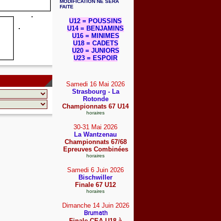
MODIFICATION NE SERA
FAITE
U12 = POUSSINS
U14 = BENJAMINS
U16 = MINIMES
U18 = CADETS
U20 = JUNIORS
U23 = ESPOIR
Samedi 16 Mai
2026
Strasbourg - La
Rotonde
Championnats 67 U14
horaires
30-31 Mai
2026
La Wantzenau
Championnats 67/68
Epreuves Combinées
horaires
Samedi 6 Juin
2026
Bischwiller
Finale 67 U12
horaires
Dimanche 14 Juin
2026
Brumath
Finale CEA U18 à