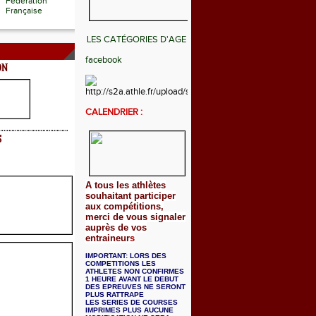
Fédération
Française
LES CATÉGORIES D'AGE
facebook
ON
CALENDRIER :
S
A tous les athlètes
souhaitant participer
aux compétitions,
merci de vous signaler
auprès de vos
entraineur
s
IMPORTANT: LORS DES
COMPETITIONS LES
ATHLETES NON CONFIRMES
1 HEURE AVANT LE DEBUT
DES EPREUVES NE SERONT
PLUS RATTRAPE
LES SERIES DE COURSES
IMPRIMES PLUS AUCUNE