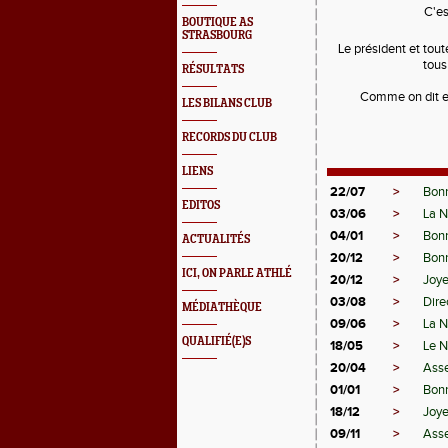
C'es
BOUTIQUE AS
STRASBOURG
Le président et tout
tous
RÉSULTATS
Comme on dit en
LES BILANS CLUB
RECORDS DU CLUB
LIENS
22/07
>
Bonn
EDITOS
03/06
>
La N
04/01
>
Bon
ACTUALITÉS
20/12
>
Bonn
ICI, ON PARLE ATHLÉ
20/12
>
Joye
03/08
>
Dire
MÉDIATHÈQUE
09/06
>
La N
QUALIFIÉ(E)S
18/05
>
Le N
20/04
>
Ass
01/01
>
Bon
18/12
>
Joye
09/11
>
Asse