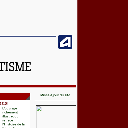
ÉTISME
Mises à jour du site
naire
L'ouvrage
richement
illustré, qui
retrace
l’Histoire de la