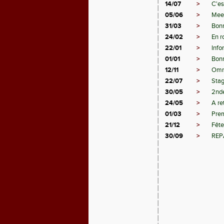
14/07
>
C'es
05/06
>
Meet
31/03
>
Bonn
24/02
>
En r
22/01
>
Info
01/01
>
Bon
12/11
>
Omni
22/07
>
Stag
30/05
>
2nde
24/05
>
A ret
01/03
>
Prem
21/12
>
Fête
30/09
>
REP