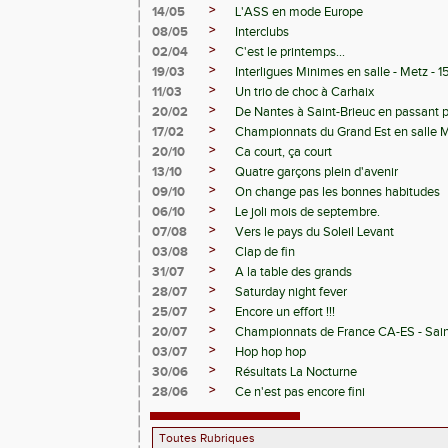
>
14/05
L'ASS en mode Europe
>
08/05
Interclubs
>
02/04
C'est le printemps...
>
19/03
Interligues Minimes en salle - Metz - 
>
11/03
Un trio de choc à Carhaix
>
20/02
De Nantes à Saint-Brieuc en passant 
>
17/02
Championnats du Grand Est en salle 
>
20/10
Ca court, ça court
>
13/10
Quatre garçons plein d'avenir
>
09/10
On change pas les bonnes habitudes
>
06/10
Le joli mois de septembre.
>
07/08
Vers le pays du Soleil Levant
>
03/08
Clap de fin
>
31/07
A la table des grands
>
28/07
Saturday night fever
>
25/07
Encore un effort !!!
>
20/07
Championnats de France CA-ES - Sain
>
03/07
Hop hop hop
>
30/06
Résultats La Nocturne
>
28/06
Ce n'est pas encore fini