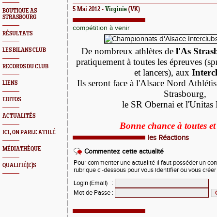
5 Mai 2012 -
Virginie
(VK)
BOUTIQUE AS
STRASBOURG
compétition à venir
RÉSULTATS
De nombreux athlètes de
l'As Stras
LES BILANS CLUB
pratiquement à toutes les épreuves (sp
RECORDS DU CLUB
et lancers), aux
Interc
Ils seront face à l'Alsace Nord Athlét
LIENS
Strasbourg,
EDITOS
le SR Obernai et l'Unitas
ACTUALITÉS
Bonne chance à toutes et 
ICI, ON PARLE ATHLÉ
les Réactions
MÉDIATHÈQUE
Commentez cette actualité
Pour commenter une actualité il faut posséder un compt
QUALIFIÉ(E)S
rubrique ci-dessous pour vous identifier ou vous crée
Login (Email)
:
Mot de Passe
: