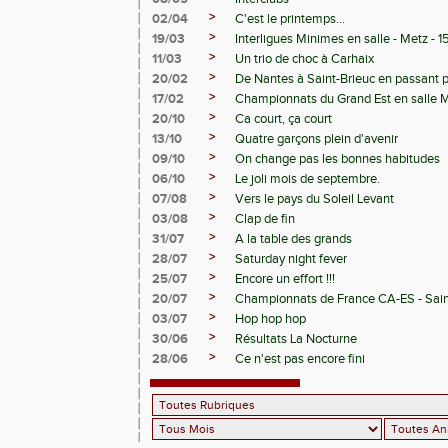
>
02/04
C'est le printemps...
>
19/03
Interligues Minimes en salle - Metz - 
>
11/03
Un trio de choc à Carhaix
>
20/02
De Nantes à Saint-Brieuc en passant 
>
17/02
Championnats du Grand Est en salle 
>
20/10
Ca court, ça court
>
13/10
Quatre garçons plein d'avenir
>
09/10
On change pas les bonnes habitudes
>
06/10
Le joli mois de septembre.
>
07/08
Vers le pays du Soleil Levant
>
03/08
Clap de fin
>
31/07
A la table des grands
>
28/07
Saturday night fever
>
25/07
Encore un effort !!!
>
20/07
Championnats de France CA-ES - Sain
>
03/07
Hop hop hop
>
30/06
Résultats La Nocturne
>
28/06
Ce n'est pas encore fini