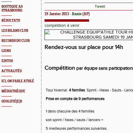
Tweet
BOUTIQUE AS
STRASBOURG
19 Janvier 2013 -
Annie
(AP)
RÉSULTATS
compétition à venir
LES BILANS CLUB
RECORDS DU CLUB
Rendez-vous sur place pour 14h
LIENS
EDITOS
Compétition
par équipe sans participations
ACTUALITÉS
ICI, ON PARLE ATHLÉ
Tour hivernal
4 familles
Sprint - Haies - Sauts - Lanc
MÉDIATHÈQUE
Prise en compte de 9 performances
QUALIFIÉ(E)S
1 dans chacune des 4 familles
soit sprint / haies / sauts / lancers +
5 meilleures performances suivantes.