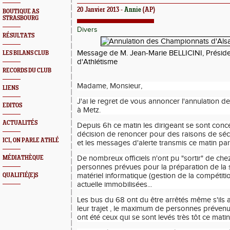
20 Janvier 2013 -
Annie
(AP)
BOUTIQUE AS
STRASBOURG
Divers
RÉSULTATS
Message de M. Jean-Marie BELLICINI, Prési
de
LES BILANS CLUB
d'Athlétisme
RECORDS DU CLUB
Madame, Monsieur,
LIENS
J'ai le regret de vous annoncer l'annulation 
EDITOS
à Metz.
ACTUALITÉS
Depuis 6h ce matin les dirigeant se sont concer
décision de renoncer pour des raisons de sécur
ICI, ON PARLE ATHLÉ
et les messages d'alerte transmis ce matin par 
De nombreux officiels n'ont pu "sortir" de chez
MÉDIATHÈQUE
personnes prévues pour la préparation de la s
matériel informatique (gestion de la compétiti
QUALIFIÉ(E)S
actuelle immobilisées...
Les bus du 68 ont du être arrêtés même s'ils
leur trajet , le maximum de personnes préve
ont été ceux qui se sont levés très tôt ce matin 