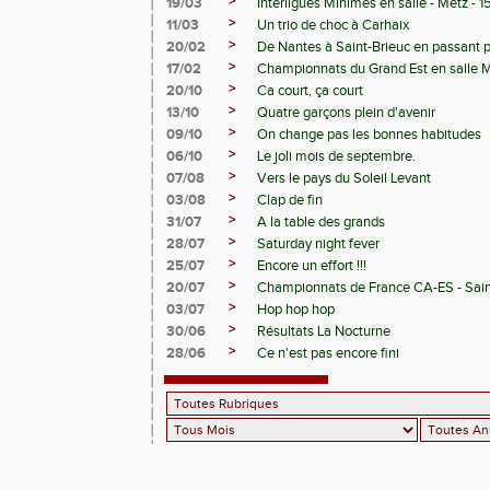
>
19/03
Interligues Minimes en salle - Metz - 
>
11/03
Un trio de choc à Carhaix
>
20/02
De Nantes à Saint-Brieuc en passant 
>
17/02
Championnats du Grand Est en salle 
>
20/10
Ca court, ça court
>
13/10
Quatre garçons plein d'avenir
>
09/10
On change pas les bonnes habitudes
>
06/10
Le joli mois de septembre.
>
07/08
Vers le pays du Soleil Levant
>
03/08
Clap de fin
>
31/07
A la table des grands
>
28/07
Saturday night fever
>
25/07
Encore un effort !!!
>
20/07
Championnats de France CA-ES - Sain
>
03/07
Hop hop hop
>
30/06
Résultats La Nocturne
>
28/06
Ce n'est pas encore fini