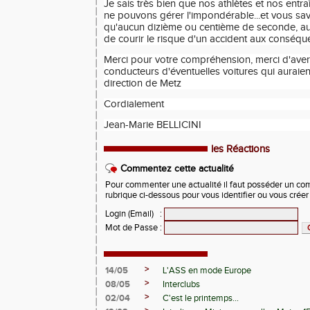
Je sais très bien que nos athlètes et nos entr
ne pouvons gérer l'impondérable...et vous sa
qu'aucun dizième ou centième de seconde, auc
de courir le risque d'un accident aux conséque
Merci pour votre compréhension, merci d'aver
conducteurs d'éventuelles voitures qui auraien
direction de Metz
Cordialement
Jean-Marie BELLICINI
les Réactions
Commentez cette actualité
Pour commenter une actualité il faut posséder un compt
rubrique ci-dessous pour vous identifier ou vous crée
Login (Email)
:
Mot de Passe
:
>
14/05
L'ASS en mode Europe
>
08/05
Interclubs
>
02/04
C'est le printemps...