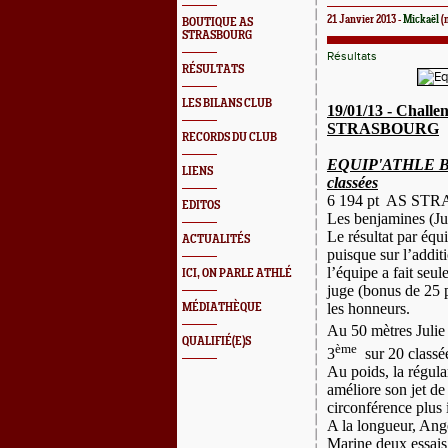
21 Janvier 2013 -
Mickaël
(
BOUTIQUE AS
STRASBOURG
Résultats
RÉSULTATS
LES BILANS CLUB
19/01/13 - Chall
STRASBOURG
RECORDS DU CLUB
EQUIP'ATHLE BEN
LIENS
classées
6 194 pt
AS STR
EDITOS
Les benjamines (Jul
Le résultat par équ
ACTUALITÉS
puisque sur l’addit
l’équipe a fait seu
ICI, ON PARLE ATHLÉ
juge (bonus de 25 
les honneurs.
MÉDIATHÈQUE
Au 50 mètres Julie 
QUALIFIÉ(E)S
ème
3
sur 20 classé
Au poids, la régula
améliore son jet d
circonférence plus 
A la longueur, Ang
Marine deux essais 