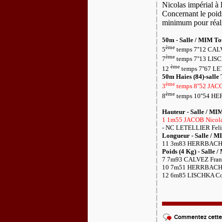
Nicolas impérial à 
Concernant le poid
minimum pour réali
50m - Salle / MIM Tou
ème
5
temps 7''12 CAL
ème
7
temps 7''13 LIS
ème
12
temps 7''67 L
50m Haies (84)-salle 
ème
3
temps 8''52 JAC
ème
8
temps 10''54 HE
Hauteur - Salle / MIM 
1 1m55 JACOB Nicola
- NC LETELLIER Feli
Longueur - Salle / MI
11 3m83 HERRBACH Y
Poids (4 Kg) - Salle /
7 7m93 CALVEZ Franc
10 7m51 HERRBACH Y
12 6m85 LISCHKA Cor
Commentez cette 