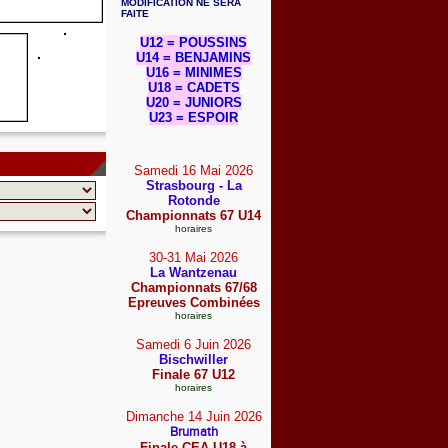
MODIFICATION NE SERA
FAITE
U12 = POUSSINS
U14 = BENJAMINS
U16 = MINIMES
U18 = CADETS
U20 = JUNIORS
U23 = ESPOIR
Samedi 16 Mai
2026
Strasbourg - La
Rotonde
Championnats 67 U14
horaires
30-31 Mai
2026
La Wantzenau
Championnats 67/68
Epreuves Combinées
horaires
Samedi 6 Juin
2026
Bischwiller
Finale 67 U12
horaires
Dimanche 14 Juin
2026
Brumath
Finale CEA U18 à