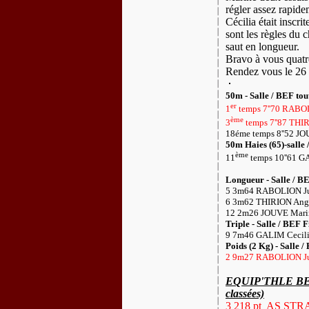
régler assez rapide
Cécilia était inscr
sont les règles du c
saut en longueur.
Bravo à vous quatre
Rendez vous le 26 
50m - Salle / BEF tout
er
1
temps 7''70 RABOL
ème
3
temps 7''87 THI
18éme temps 8''52 JO
50m Haies (65)-salle 
ème
11
temps 10''61 G
Longueur - Salle / BE
5 3m64 RABOLION Jul
6 3m62 THIRION Ange
12 2m26 JOUVE Marin
Triple - Salle / BEF F
9 7m46 GALIM Cecili
Poids (2 Kg) - Salle /
2 9m27 RABOLION Jul
EQUIP'THLE BENJ
classées)
3 218 pt
AS STR