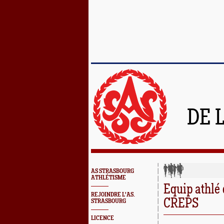
DE 
AS STRASBOURG
ATHLÉTISME
Equip athlé
REJOINDRE L'AS.
CREPS
STRASBOURG
LICENCE