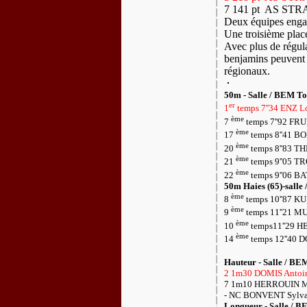
7 141 pt
AS STR
Deux équipes engag
Une troisième plac
Avec plus de régular
benjamins peuvent 
régionaux.
50m - Salle / BEM Tou
er
1
temps 7''34 ENZ L
ème
7
temps 7''92 FR
ème
17
temps 8''41 B
ème
20
temps 8''83 T
ème
21
temps 9''05 T
ème
22
temps 9''06 BA
50m Haies (65)-salle 
ème
8
temps 10''87 KU
ème
9
temps 11''21 M
ème
10
temps11''29 H
ème
14
temps 12''40 
Hauteur - Salle / BEM
2 1m30 DOMIS Antoin
7 1m10 HERROUIN Ma
- NC BONVENT Sylvai
Longueur - Salle / BE