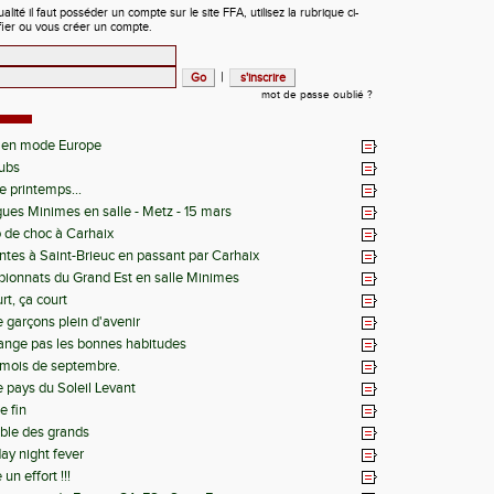
ité il faut posséder un compte sur le site FFA, utilisez la rubrique ci-
fier ou vous créer un compte.
|
mot de passe oublié ?
 en mode Europe
lubs
le printemps...
igues Minimes en salle - Metz - 15 mars
o de choc à Carhaix
tes à Saint-Brieuc en passant par Carhaix
ionnats du Grand Est en salle Minimes
rt, ça court
 garçons plein d'avenir
ange pas les bonnes habitudes
i mois de septembre.
e pays du Soleil Levant
e fin
able des grands
ay night fever
un effort !!!