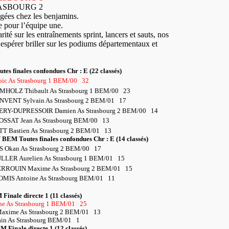
ASBOURG 2
ées chez les benjamins.
e pour l’équipe une.
ité sur les entraînements sprint, lancers et sauts, nos
espérer briller sur les podiums départementaux et
tes finales confondues Chr : E (22 classés)
oic As Strasbourg 1 BEM/00
32
UMHOLZ Thibault As Strasbourg 1 BEM/00
23
ONVENT Sylvain As Strasbourg 2 BEM/01
17
HERY-DUPRESSOIR Damien As Strasbourg 2 BEM/00
14
ROSSAT Jean As Strasbourg BEM/00
13
TT Bastien As Strasbourg 2 BEM/01
13
/ BEM Toutes finales confondues Chr : E (14 classés)
S Okan As Strasbourg 2 BEM/00
17
ULLER Aurelien As Strasbourg 1 BEM/01
15
ERROUIN Maxime As Strasbourg 2 BEM/01
15
DOMIS Antoine As Strasbourg BEM/01
11
 Finale directe 1 (11 classés)
e As Strasbourg 1 BEM/01
25
xime As Strasbourg 2 BEM/01
13
n As Strasbourg BEM/01
1
M Finale directe 1 (12 classés)