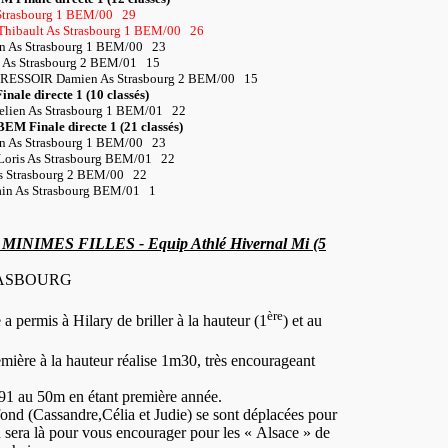
Strasbourg 1 BEM/00
29
ibault As Strasbourg 1 BEM/00
26
 As Strasbourg 1 BEM/00
23
 As Strasbourg 2 BEM/01
15
ESSOIR Damien As Strasbourg 2 BEM/00
15
inale directe 1 (10 classés)
ien As Strasbourg 1 BEM/01
22
 BEM Finale directe 1 (21 classés)
 As Strasbourg 1 BEM/00
23
ris As Strasbourg BEM/01
22
 Strasbourg 2 BEM/00
22
n As Strasbourg BEM/01
1
NIMES FILLES - Equip Athlé Hivernal Mi (5
ASBOURG
ère
 a permis à Hilary de briller à la hauteur (1
) et au
mière à la hauteur réalise 1m30, très encourageant
’91 au 50m en étant première année.
fond (Cassandre,Célia et Judie) se sont déplacées pour
 sera là pour vous encourager pour les « Alsace » de