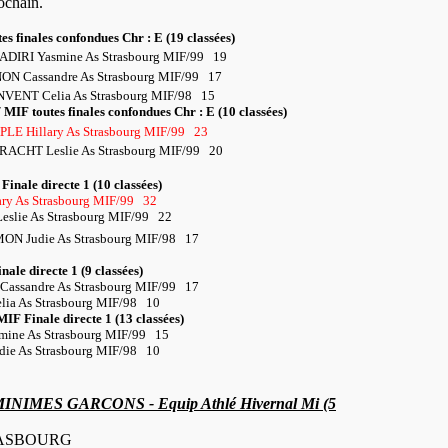
ochain.
es finales confondues Chr : E (19 classées)
HADIRI Yasmine As Strasbourg MIF/99
19
ON Cassandre As Strasbourg MIF/99
17
NVENT Celia As Strasbourg MIF/98
15
/ MIF toutes finales confondues Chr : E (10 classées)
PLE Hillary As Strasbourg MIF/99
23
RACHT Leslie As Strasbourg MIF/99
20
Finale directe 1 (10 classées)
ry As Strasbourg MIF/99
32
lie As Strasbourg MIF/99
22
N Judie As Strasbourg MIF/98
17
inale directe 1 (9 classées)
ssandre As Strasbourg MIF/99
17
a As Strasbourg MIF/98
10
 MIF Finale directe 1 (13 classées)
ine As Strasbourg MIF/99
15
e As Strasbourg MIF/98
10
NIMES GARCONS - Equip Athlé Hivernal Mi (5
ASBOURG