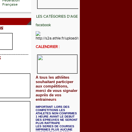
Fédération
Française
LES CATÉGORIES D'AGE
facebook
ON
CALENDRIER :
S
A tous les athlètes
souhaitant participer
aux compétitions,
merci de vous signaler
auprès de vos
entraineur
s
IMPORTANT: LORS DES
COMPETITIONS LES
ATHLETES NON CONFIRMES
1 HEURE AVANT LE DEBUT
DES EPREUVES NE SERONT
PLUS RATTRAPE
LES SERIES DE COURSES
IMPRIMES PLUS AUCUNE