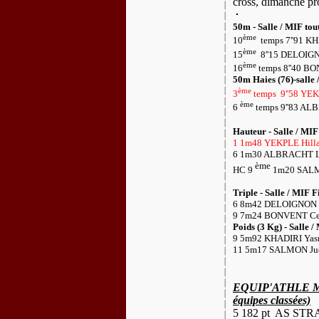
cross, dimanche pr
50m - Salle / MIF tout
ème
10
temps 7''91 K
ème
15
8''15 DELOIGN
ème
16
temps 8''40 BO
50m Haies (76)-salle 
ème
3
temps
9''58 YEK
ème
6
temps 9''83 ALB
Hauteur - Salle / MIF 
1 1m48 YEKPLE Hilla
6 1m30 ALBRACHT Les
ème
HC 9
1m20 SALMO
Triple - Salle / MIF F
6 8m42 DELOIGNON Ca
9 7m24 BONVENT Celi
Poids (3 Kg) - Salle /
9 5m92 KHADIRI Yasm
11 5m17 SALMON Judi
EQUIP'ATHLE MI
équipes classées)
5 182 pt
AS STR