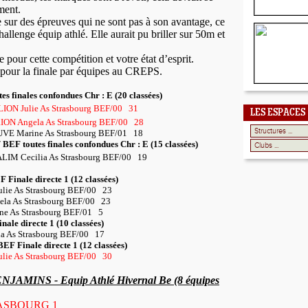
ment.
ite sur des épreuves qui ne sont pas à son avantage, ce
hallenge équip athlé. Elle aurait pu briller sur 50m et
 pour cette compétition et votre état d’esprit.
pour la finale par équipes au CREPS.
es finales confondues Chr : E (20 classées)
ION Julie As Strasbourg BEF/00
31
LES ESPACES
RION Angela As Strasbourg BEF/00
28
UVE Marine As Strasbourg BEF/01
18
/ BEF toutes finales confondues Chr : E (15 classées)
ALIM Cecilia As Strasbourg BEF/00
19
F Finale directe 1 (12 classées)
ie As Strasbourg BEF/00
23
la As Strasbourg BEF/00
23
e As Strasbourg BEF/01
5
inale directe 1 (10 classées)
a As Strasbourg BEF/00
17
 BEF Finale directe 1 (12 classées)
ie As Strasbourg BEF/00
30
AMINS - Equip Athlé Hivernal Be (8 équipes
ASBOURG 1