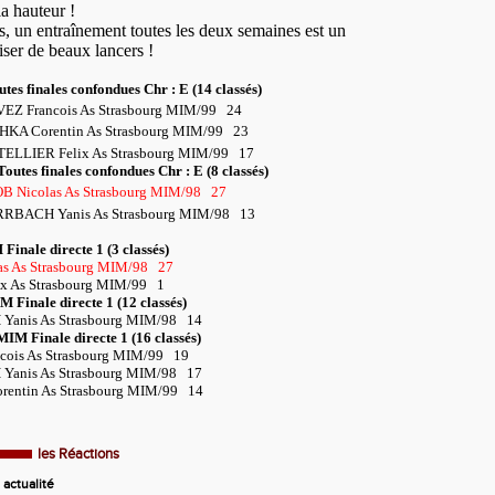
la hauteur !
s, un entraînement toutes les deux semaines est un
ser de beaux lancers !
tes finales confondues Chr : E (14 classés)
VEZ Francois As Strasbourg MIM/99
24
CHKA Corentin As Strasbourg MIM/99
23
ETELLIER Felix As Strasbourg MIM/99
17
Toutes finales confondues Chr : E (8 classés)
OB Nicolas As Strasbourg MIM/98
27
RRBACH Yanis As Strasbourg MIM/98
13
Finale directe 1 (3 classés)
s As Strasbourg MIM/98
27
x As Strasbourg MIM/99
1
M Finale directe 1 (12 classés)
anis As Strasbourg MIM/98
14
 MIM Finale directe 1 (16 classés)
ois As Strasbourg MIM/99
19
anis As Strasbourg MIM/98
17
entin As Strasbourg MIM/99
14
les Réactions
actualité