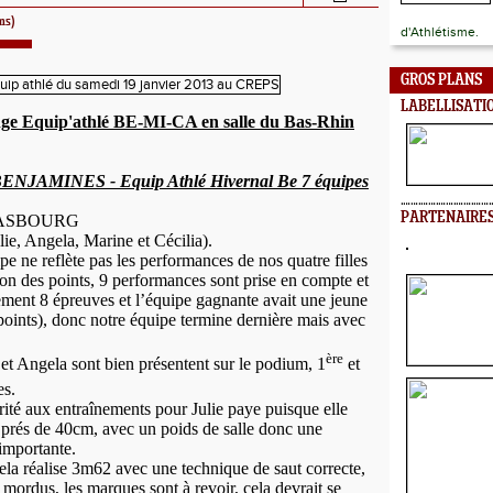
ms)
d'Athlétisme.
GROS PLANS
LABELLISATI
enge Equip'athlé BE-MI-CA en salle du Bas-Rhin
JAMINES - Equip Athlé Hivernal Be 7 équipes
PARTENAIRE
ASBOURG
ie, Angela, Marine et Cécilia).
ipe ne reflète pas les performances de nos quatre filles
ion des points, 9 performances sont prise en compte et
lement 8 épreuves et l’équipe gagnante avait une jeune
points), donc notre équipe termine dernière mais avec
ère
et Angela sont bien présentent sur le podium, 1
et
es.
rité aux entraînements pour Julie paye puisque elle
e prés de 40cm, avec un poids de salle donc une
importante.
ela réalise 3m62 avec une technique de saut correcte,
mordus, les marques sont à revoir, cela devrait se