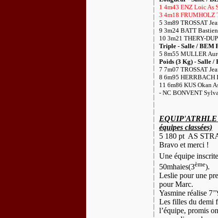
1 4m43 ENZ Loic As 
3 4m18 FRUMHOLZ Th
5 3m89 TROSSAT Jean
9 3m24 BATT Bastien
10 3m21 THERY-DUPR
Triple - Salle / BEM F
5 8m55 MULLER Aurel
Poids (3 Kg) - Salle /
7 7m07 TROSSAT Jean
8 6m95 HERRBACH Lo
11 6m86 KUS Okan As
- NC BONVENT Sylvai
EQUIP'ATRHLE MI
équipes classées)
5 180 pt
AS STR
Bravo et merci !
Une équipe inscrite
ème
50mhaies(3
).
Leslie pour une pre
pour Marc.
Yasmine réalise 7’
Les filles du demi 
l’équipe, promis on