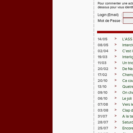
Pour commenter une actual
dessous pour vous identi
Login (Email)
:
Mot de Passe
:
>
14/05
L'ASS
>
08/05
Interc
>
02/04
C'est 
>
19/03
Interl
>
11/03
Un tri
>
20/02
De Nan
>
17/02
Champ
>
20/10
Ca cou
>
13/10
Quatre
>
09/10
On ch
>
06/10
Le jol
>
07/08
Vers l
>
03/08
Clap d
>
31/07
A la t
>
28/07
Saturd
>
25/07
Encore 