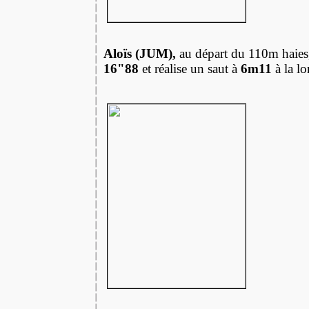
Aloïs (JUM),
au départ du 110m haies,
16"88
et réalise un saut à
6m11
à la l