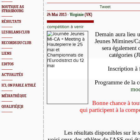
Tweet
BOUTIQUE AS
STRASBOURG
24 Mai 2013 -
Virginie
(VK)
RÉSULTATS
compétition à venir
LES BILANS CLUB
Demain aura lieu 
Jeunes Mimines/Cad
RECORDS DU CLUB
sera également 
LIENS
catégories 
EDITOS
Inscription à 
ACTUALITÉS
Programme de la c
ICI, ON PARLE ATHLÉ
mod
MÉDIATHÈQUE
Bonne chance à toute
QUALIFIÉ(E)S
qui participent
à la compé
Les résultats disponibles sur le s
voici ceux des athlètes de l'ASS qui ét