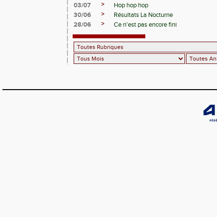
>
03/07
Hop hop hop
>
30/06
Résultats La Nocturne
>
28/06
Ce n'est pas encore fini