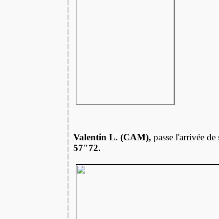
Valentin L. (CAM),
passe l'arrivée d
57"72.