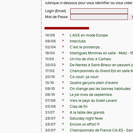
rubrique ci-dessous pour vous identifier ou vous crée
Login (Email)
:
Mot de Passe
:
>
14/05
L'ASS en mode Europe
>
08/05
Interclubs
>
02/04
C'est le printemps...
>
19/03
Interligues Minimes en salle - Metz - 
>
11/03
Un trio de choc à Carhaix
>
20/02
De Nantes à Saint-Brieuc en passant 
>
17/02
Championnats du Grand Est en salle 
>
20/10
Ca court, ça court
>
13/10
Quatre garçons plein d'avenir
>
09/10
On change pas les bonnes habitudes
>
06/10
Le joli mois de septembre.
>
07/08
Vers le pays du Soleil Levant
>
03/08
Clap de fin
>
31/07
A la table des grands
>
28/07
Saturday night fever
>
25/07
Encore un effort !!!
>
20/07
Championnats de France CA-ES - Sain