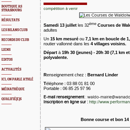
BOUTIQUE AS
compétition à venir
STRASBOURG
RÉSULTATS
ème
Samedi 13 juillet
les 32
Courses de Wal
adultes
LES BILANS CLUB
Un
15 km mesuré
ou
7,1 km en boucle de 
RECORDS DU CLUB
routier vallonné dans les
4 villages voisins.
LIENS
Départ
à
19h 30 (jeunes) - 20h 30 (7,1 km et
polyvalente.
EDITOS
ACTUALITÉS
R
enseignement chez :
Bernard Linder
ICI, ON PARLE ATHLÉ
T
éléphone : 03 88 01 81 00
Portable :
06 85 25 97 96
MÉDIATHÈQUE
E-mail renseignement
: waldo-mairie@wanado
QUALIFIÉ(E)S
Inscription en ligne sur :
http://www.performa
Bonne course et bon 14 j