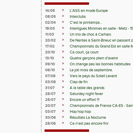
>
14/05
L'ASS en mode Europe
>
08/05
Interclubs
>
02/04
C'est le printemps...
>
19/03
Interligues Minimes en salle - Metz - 
>
11/03
Un trio de choc à Carhaix
>
20/02
De Nantes à Saint-Brieuc en passant 
>
17/02
Championnats du Grand Est en salle 
>
20/10
Ca court, ça court
>
13/10
Quatre garçons plein d'avenir
>
09/10
On change pas les bonnes habitudes
>
06/10
Le joli mois de septembre.
>
07/08
Vers le pays du Soleil Levant
>
03/08
Clap de fin
>
31/07
A la table des grands
>
28/07
Saturday night fever
>
25/07
Encore un effort !!!
>
20/07
Championnats de France CA-ES - Sain
>
03/07
Hop hop hop
>
30/06
Résultats La Nocturne
>
28/06
Ce n'est pas encore fini