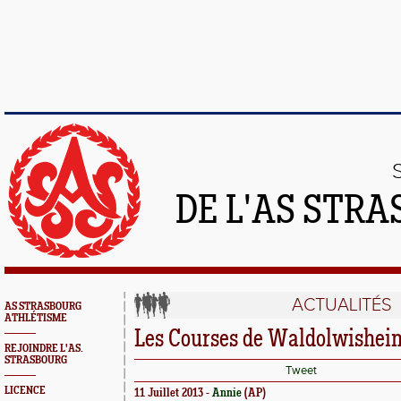
DE L'AS STR
ACTUALITÉS
AS STRASBOURG
ATHLÉTISME
Les Courses de Waldolwishei
REJOINDRE L'AS.
STRASBOURG
Tweet
LICENCE
11 Juillet 2013 -
Annie
(AP)