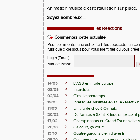
Animation musicale et restauration sur place.
Soyez nombreux !!!
les Réactions
Commentez cette actualité
Pour commenter une actualité il faut posséder un compt
rubrique ci-dessous pour vous identifier ou vous crée
Login (Email)
:
Mot de Passe
:
>
14/05
L'ASS en mode Europe
>
08/05
Interclubs
>
02/04
C'est le printemps...
>
19/03
Interligues Minimes en salle - Metz - 
>
11/03
Un trio de choc à Carhaix
>
20/02
De Nantes à Saint-Brieuc en passant 
>
17/02
Championnats du Grand Est en salle 
>
20/10
Ca court, ça court
>
13/10
Quatre garçons plein d'avenir
>
09/10
On change pas les bonnes habitudes