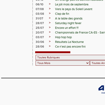
>
06/10
Le joli mois de septembre.
>
07/08
Vers le pays du Soleil Levant
>
03/08
Clap de fin
>
31/07
A la table des grands
>
28/07
Saturday night fever
>
25/07
Encore un effort !!!
>
20/07
Championnats de France CA-ES - Sain
>
03/07
Hop hop hop
>
30/06
Résultats La Nocturne
>
28/06
Ce n'est pas encore fini