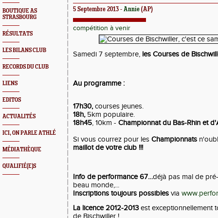
5 Septembre 2013 -
Annie
(AP)
BOUTIQUE AS
STRASBOURG
compétition à venir
RÉSULTATS
LES BILANS CLUB
Samedi 7 septembre,
les Courses de Bischwill
RECORDS DU CLUB
Au programme :
LIENS
EDITOS
17h30,
courses jeunes.
18h,
5km populaire.
ACTUALITÉS
18h45
, 10km -
Championnat du Bas-Rhin et d'
ICI, ON PARLE ATHLÉ
Si vous courrez pour les
Championnats
n'oub
maillot de votre club !!!
MÉDIATHÈQUE
QUALIFIÉ(E)S
Info de performance 67…
déjà pas mal de pré-in
beau monde,...
Inscriptions toujours possibles
via
www.perfo
La licence 2012-2013
est exceptionnellement t
de Bischwiller !