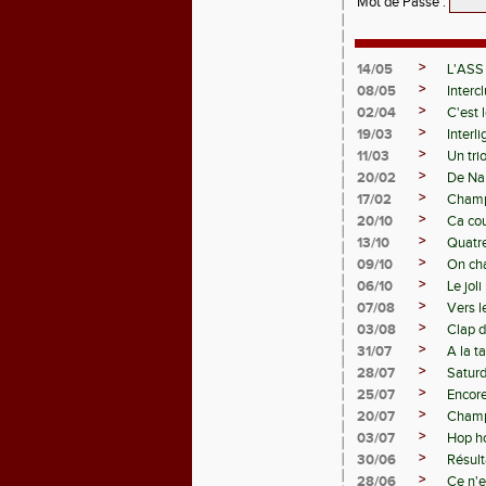
Mot de Passe
:
>
14/05
L'ASS
>
08/05
Interc
>
02/04
C'est 
>
19/03
Interl
>
11/03
Un tri
>
20/02
De Nan
>
17/02
Champ
>
20/10
Ca cou
>
13/10
Quatre
>
09/10
On ch
>
06/10
Le jol
>
07/08
Vers l
>
03/08
Clap d
>
31/07
A la t
>
28/07
Saturd
>
25/07
Encore 
>
20/07
Champi
>
03/07
Hop h
>
30/06
Résult
>
28/06
Ce n'e