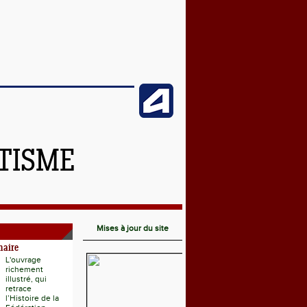
ÉTISME
Mises à jour du site
naire
L'ouvrage
richement
illustré, qui
retrace
l’Histoire de la