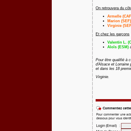
On retrouvera du côté
Armelle (CAF
Marion (SEF)
Virginie (SEF
Et chez les garçons
Valentin L. 
Aloïs (ESM)
a
Pour être qualifié à c
d'Alsace et Lorraine
et dans les 18 premi
Virginie.
Commentez cette 
Pour commenter une actual
dessous pour vous identi
Login (Email)
: