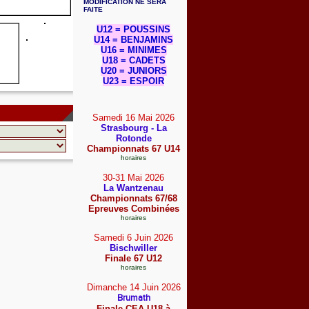
MODIFICATION NE SERA
FAITE
U12 = POUSSINS
U14 = BENJAMINS
U16 = MINIMES
U18 = CADETS
U20 = JUNIORS
U23 = ESPOIR
Samedi 16 Mai
2026
Strasbourg - La
Rotonde
Championnats 67 U14
horaires
30-31 Mai
2026
La Wantzenau
Championnats 67/68
Epreuves Combinées
horaires
Samedi 6 Juin
2026
Bischwiller
Finale 67 U12
horaires
Dimanche 14 Juin
2026
Brumath
Finale CEA U18 à