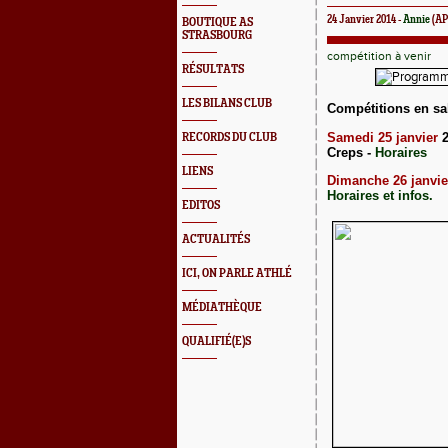
24 Janvier 2014 -
Annie
(AP
BOUTIQUE AS
STRASBOURG
compétition à venir
RÉSULTATS
LES BILANS CLUB
Compétitions en sa
S
amedi 25 janvier
RECORDS DU CLUB
Creps -
Horaires
LIENS
Dimanche 26 jan
vie
Horaires et infos.
EDITOS
ACTUALITÉS
ICI, ON PARLE ATHLÉ
MÉDIATHÈQUE
QUALIFIÉ(E)S