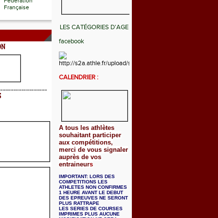
Fédération
Française
LES CATÉGORIES D'AGE
facebook
ON
CALENDRIER :
S
A tous les athlètes
souhaitant participer
aux compétitions,
merci de vous signaler
auprès de vos
entraineur
s
IMPORTANT: LORS DES
COMPETITIONS LES
ATHLETES NON CONFIRMES
1 HEURE AVANT LE DEBUT
DES EPREUVES NE SERONT
PLUS RATTRAPE
LES SERIES DE COURSES
IMPRIMES PLUS AUCUNE