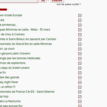
|
mot de passe oublié ?
 en mode Europe
lubs
le printemps...
igues Minimes en salle - Metz - 15 mars
o de choc à Carhaix
tes à Saint-Brieuc en passant par Carhaix
ionnats du Grand Est en salle Minimes
rt, ça court
 garçons plein d'avenir
ange pas les bonnes habitudes
i mois de septembre.
e pays du Soleil Levant
e fin
able des grands
ay night fever
un effort !!!
onnats de France CA-ES - Saint Etienne
op hop
ats La Nocturne
st pas encore fini