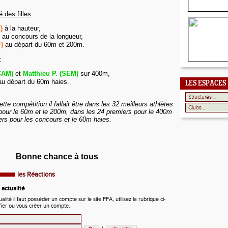
 des filles
:
)
à la hauteur,
au concours de la longueur,
)
au départ du 60m et 200m.
:
(CAM)
et
Matthieu P. (SEM)
sur 400m,
u départ du 60m haies.
LES ESPACES
ette compétition il fallait être dans les 32 meilleurs athlètes
 pour le 60m et le 200m, dans les 24 premiers pour le 400m
ers pour les concours et le 60m haies.
Bonne chance à tous
les Réactions
actualité
ité il faut posséder un compte sur le site FFA, utilisez la rubrique ci-
fier ou vous créer un compte.