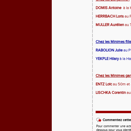
DOMIS Antoine
à la
HERRBACH Loris
au 
MULLER Aurélien
au T
Chez les Minimes fille
RABOLION Julie
au P
YEKPLE Hilary
à la Ha
Chez les Minimes gar
ENTZ Loïc
au 50m et 
LISCHKA Corentin
au
Commentez cette 
Pour commenter une actual
dessous pour vous identi