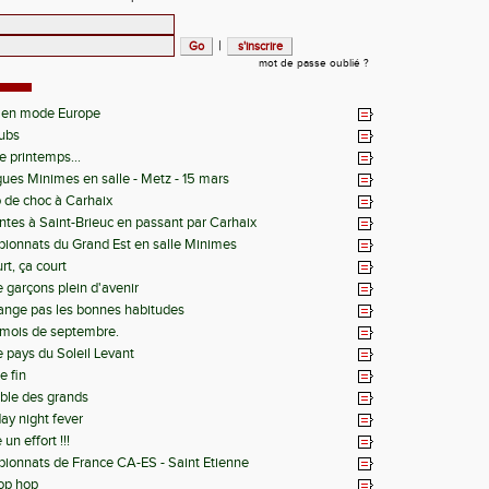
|
mot de passe oublié ?
 en mode Europe
lubs
le printemps...
igues Minimes en salle - Metz - 15 mars
o de choc à Carhaix
tes à Saint-Brieuc en passant par Carhaix
ionnats du Grand Est en salle Minimes
rt, ça court
 garçons plein d'avenir
ange pas les bonnes habitudes
i mois de septembre.
e pays du Soleil Levant
e fin
able des grands
ay night fever
un effort !!!
onnats de France CA-ES - Saint Etienne
op hop