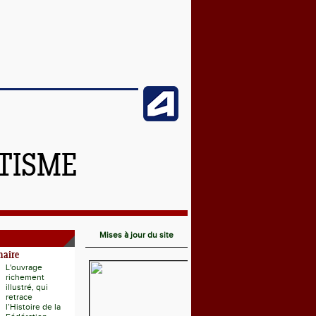
ÉTISME
Mises à jour du site
naire
L'ouvrage
richement
illustré, qui
retrace
l’Histoire de la