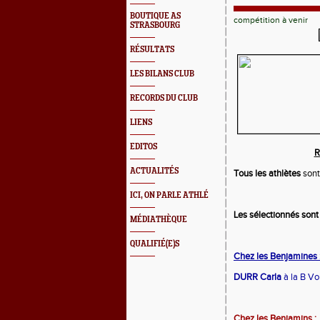
BOUTIQUE AS
compétition à venir
STRASBOURG
RÉSULTATS
LES BILANS CLUB
RECORDS DU CLUB
LIENS
EDITOS
R
ACTUALITÉS
Tous les athlètes
sont
ICI, ON PARLE ATHLÉ
Les sélectionnés sont 
MÉDIATHÈQUE
QUALIFIÉ(E)S
Chez les Benjamines 
DURR Carla
à la B Vo
Chez les Benjamins :