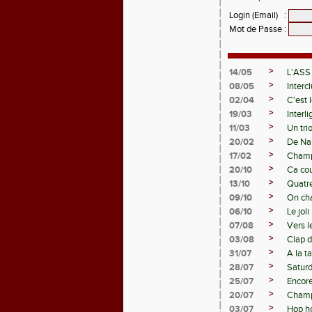
Login (Email)
:
Mot de Passe
:
>
14/05
L'ASS
>
08/05
Interc
>
02/04
C'est 
>
19/03
Interl
>
11/03
Un tri
>
20/02
De Nan
>
17/02
Champ
>
20/10
Ca cou
>
13/10
Quatre
>
09/10
On ch
>
06/10
Le jol
>
07/08
Vers l
>
03/08
Clap d
>
31/07
A la t
>
28/07
Saturd
>
25/07
Encore 
>
20/07
Champi
>
03/07
Hop h