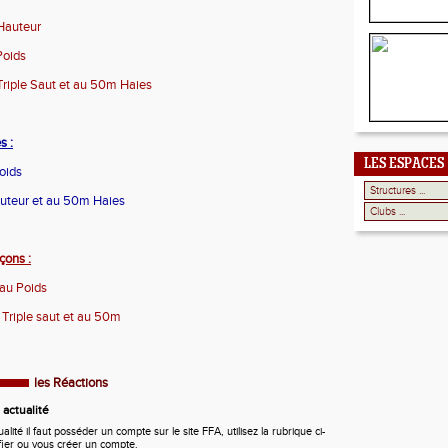
 Hauteur
Poids
riple Saut et au 50m Haies
s :
LES ESPACES
oids
uteur et au 50m Haies
çons :
au Poids
 Triple saut et au 50m
les Réactions
actualité
ité il faut posséder un compte sur le site FFA, utilisez la rubrique ci-
fier ou vous créer un compte.