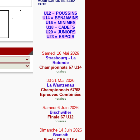
MODIFICATION NE SERA
FAITE
U12 = POUSSINS
U14 = BENJAMINS
U16 = MINIMES
U18 = CADETS
U20 = JUNIORS
U23 = ESPOIR
Samedi 16 Mai
2026
Strasbourg - La
Rotonde
Championnats 67 U14
horaires
30-31 Mai
2026
La Wantzenau
Championnats 67/68
Epreuves Combinées
horaires
Samedi 6 Juin
2026
Bischwiller
Finale 67 U12
horaires
Dimanche 14 Juin
2026
Brumath
Finale CEA U18 à