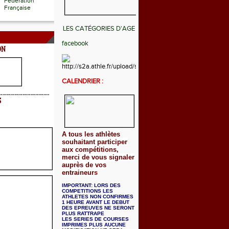
Fédération
Française
LES CATÉGORIES D'AGE
facebook
ON
CALENDRIER :
S
A tous les athlètes
souhaitant participer
aux compétitions,
merci de vous signaler
auprès de vos
entraineur
s
IMPORTANT: LORS DES
COMPETITIONS LES
ATHLETES NON CONFIRMES
1 HEURE AVANT LE DEBUT
DES EPREUVES NE SERONT
PLUS RATTRAPE
LES SERIES DE COURSES
IMPRIMES PLUS AUCUNE