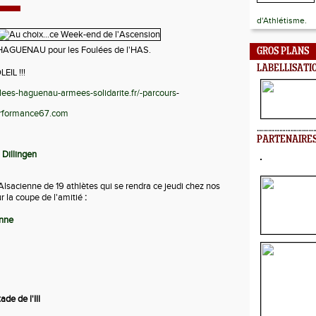
d'Athlétisme.
AGUENAU pour les Foulées de l'HAS.
GROS PLANS
LABELLISATI
EIL !!!
lees-haguenau-armees-solidarite.fr/-parcours
-
formance67.com
PARTENAIRE
 Dillingen
Alsacienne de 19 athlètes qui se rendra ce jeudi chez nos
r la coupe de l'amitié
:
enne
de de l'Ill