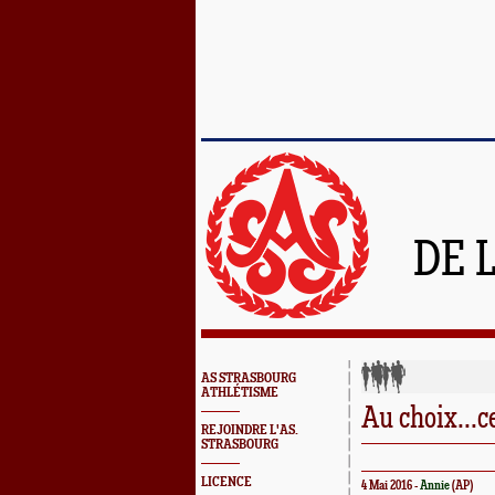
DE 
AS STRASBOURG
ATHLÉTISME
Au choix...
REJOINDRE L'AS.
STRASBOURG
LICENCE
4 Mai 2016 -
Annie
(AP)