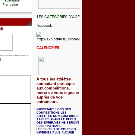
Fédération
Française
LES CATÉGORIES D'AGE
facebook
ON
CALENDRIER :
S
A tous les athlètes
souhaitant participer
aux compétitions,
merci de vous signaler
auprès de vos
entraineur
s
IMPORTANT: LORS DES
COMPETITIONS LES
ATHLETES NON CONFIRMES
1 HEURE AVANT LE DEBUT
DES EPREUVES NE SERONT
PLUS RATTRAPE
LES SERIES DE COURSES
IMPRIMES PLUS AUCUNE