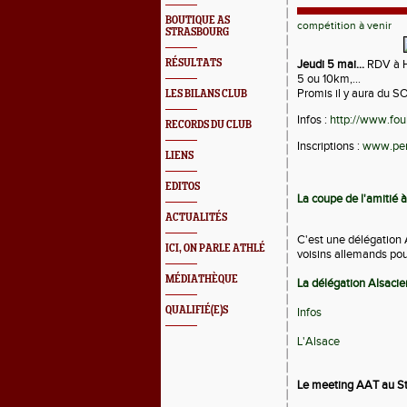
BOUTIQUE AS
compétition à venir
STRASBOURG
RÉSULTATS
Jeudi 5 mai...
RDV à H
5 ou 10km,...
Promis il y aura du SOL
LES BILANS CLUB
Infos :
http://www.fou
RECORDS DU CLUB
Inscriptions :
www.per
LIENS
EDITOS
La coupe de l'amitié à
ACTUALITÉS
C'est une délégation 
ICI, ON PARLE ATHLÉ
voisins allemands pou
MÉDIATHÈQUE
La délégation Alsaci
QUALIFIÉ(E)S
Infos
L'Alsace
Le meeting AAT au Sta