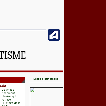
ÉTISME
Mises à jour du site
naire
L'ouvrage
richement
illustré, qui
retrace
l’Histoire de la