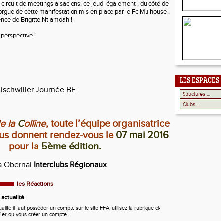
ircuit de meetings alsaciens, ce jeudi également , du côté de
'orgue de cette manifestation mis en place par le Fc Mulhouse ,
nce de Brigitte Ntiamoah !
perspective !
LES ESPACES
ischwiller
Journée BE
e la
C
olline
, toute l’équipe organisatrice
us donnent rendez-vous le
07 mai 2016
pour la
5ème édition.
à Obernai
Interclubs Régionaux
les Réactions
actualité
ité il faut posséder un compte sur le site FFA, utilisez la rubrique ci-
fier ou vous créer un compte.