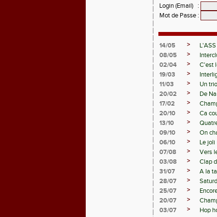
Login (Email)
:
Mot de Passe
:
>
14/05
L'ASS
>
08/05
Interc
>
02/04
C'est 
>
19/03
Interl
>
11/03
Un tri
>
20/02
De Nan
>
17/02
Champ
>
20/10
Ca cou
>
13/10
Quatre
>
09/10
On ch
>
06/10
Le jol
>
07/08
Vers l
>
03/08
Clap d
>
31/07
A la t
>
28/07
Saturd
>
25/07
Encore 
>
20/07
Champi
>
03/07
Hop h