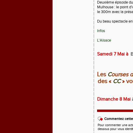
Deuxième épisode du c
Mulhouse : le point d
le 300m avec la prése
Du beau spectacle en 
Infos
L'Alsace
Samedi 7 Mai
à
B
Les
C
ourses d
des «
CC
» vo
Dimanche 8 Mai
Commentez cette 
Pour commenter une actual
dessous pour vous identi