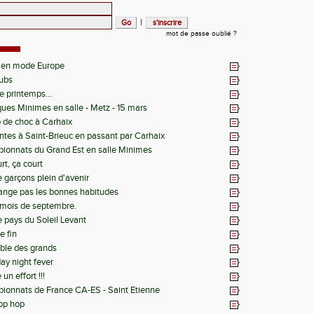
|
mot de passe oublié ?
 en mode Europe
lubs
le printemps...
igues Minimes en salle - Metz - 15 mars
o de choc à Carhaix
tes à Saint-Brieuc en passant par Carhaix
ionnats du Grand Est en salle Minimes
rt, ça court
 garçons plein d'avenir
ange pas les bonnes habitudes
i mois de septembre.
e pays du Soleil Levant
e fin
able des grands
ay night fever
un effort !!!
onnats de France CA-ES - Saint Etienne
op hop