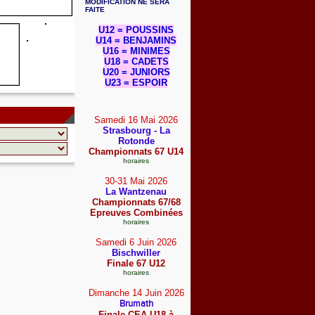
MODIFICATION NE SERA
FAITE
U12 = POUSSINS
U14 = BENJAMINS
U16 = MINIMES
U18 = CADETS
U20 = JUNIORS
U23 = ESPOIR
Samedi 16 Mai
2026
Strasbourg - La
Rotonde
Championnats 67 U14
horaires
30-31 Mai
2026
La Wantzenau
Championnats 67/68
Epreuves Combinées
horaires
Samedi 6 Juin
2026
Bischwiller
Finale 67 U12
horaires
Dimanche 14 Juin
2026
Brumath
Finale CEA U18 à