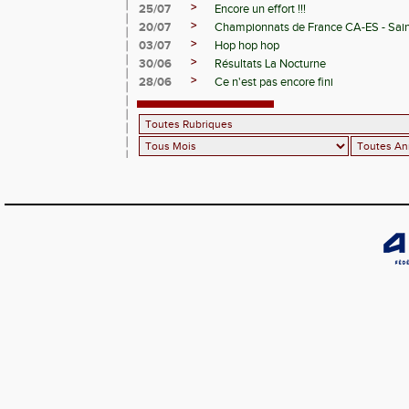
>
25/07
Encore un effort !!!
>
20/07
Championnats de France CA-ES - Sain
>
03/07
Hop hop hop
>
30/06
Résultats La Nocturne
>
28/06
Ce n'est pas encore fini