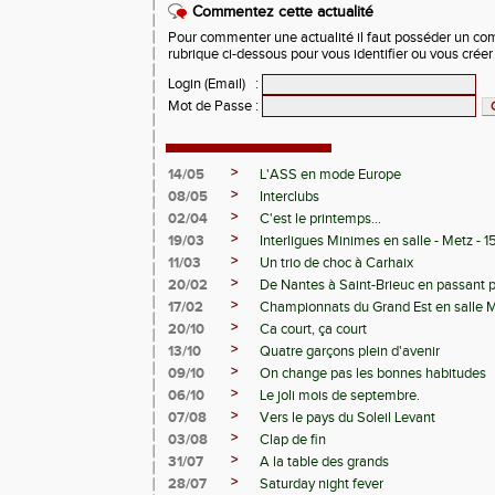
Commentez cette actualité
Pour commenter une actualité il faut posséder un compt
rubrique ci-dessous pour vous identifier ou vous crée
Login (Email)
:
Mot de Passe
:
>
14/05
L'ASS en mode Europe
>
08/05
Interclubs
>
02/04
C'est le printemps...
>
19/03
Interligues Minimes en salle - Metz - 
>
11/03
Un trio de choc à Carhaix
>
20/02
De Nantes à Saint-Brieuc en passant 
>
17/02
Championnats du Grand Est en salle 
>
20/10
Ca court, ça court
>
13/10
Quatre garçons plein d'avenir
>
09/10
On change pas les bonnes habitudes
>
06/10
Le joli mois de septembre.
>
07/08
Vers le pays du Soleil Levant
>
03/08
Clap de fin
>
31/07
A la table des grands
>
28/07
Saturday night fever