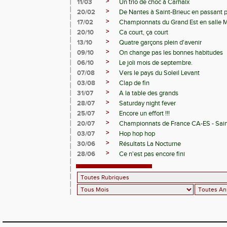
>
11/03
Un trio de choc à Carhaix
>
20/02
De Nantes à Saint-Brieuc en passant 
>
17/02
Championnats du Grand Est en salle 
>
20/10
Ca court, ça court
>
13/10
Quatre garçons plein d'avenir
>
09/10
On change pas les bonnes habitudes
>
06/10
Le joli mois de septembre.
>
07/08
Vers le pays du Soleil Levant
>
03/08
Clap de fin
>
31/07
A la table des grands
>
28/07
Saturday night fever
>
25/07
Encore un effort !!!
>
20/07
Championnats de France CA-ES - Sain
>
03/07
Hop hop hop
>
30/06
Résultats La Nocturne
>
28/06
Ce n'est pas encore fini