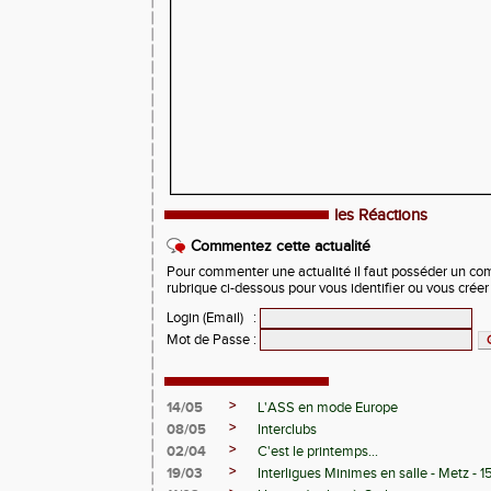
les Réactions
Commentez cette actualité
Pour commenter une actualité il faut posséder un compt
rubrique ci-dessous pour vous identifier ou vous crée
Login (Email)
:
Mot de Passe
:
>
14/05
L'ASS en mode Europe
>
08/05
Interclubs
>
02/04
C'est le printemps...
>
19/03
Interligues Minimes en salle - Metz - 