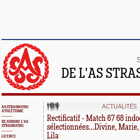
DE L'AS STR
ACTUALITÉS
AS STRASBOURG
ATHLÉTISME
Rectificatif - Match 67 68 ind
REJOINDRE L'AS.
sélectionnées...Divine, Marie,
STRASBOURG
Lila
LICENCE