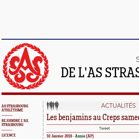
DE L'AS STR
ACTUALITÉS
AS STRASBOURG
ATHLÉTISME
Les benjamins au Creps samed
REJOINDRE L'AS.
STRASBOURG
Tweet
LICENCE
10 Janvier 2018 -
Annie
(AP)