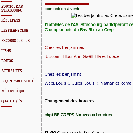
BOUTIQUE AS
compétition à venir
STRASBOURG
RÉSULTATS
11 athlètes de l’AS. Strasbourg participeront 
Championnats du Bas-Rhin au Creps.
LES BILANS CLUB
RECORDS DU CLUB
Chez les benjamines
LIENS
Ibtissam, Lilou, Ann-Gaëll, Lila et Lutèce.
EDITOS
ACTUALITÉS
Chez les benjamins
ICI, ON PARLE ATHLÉ
Waël, Louis C, Jules, Louis K, Nathan et Romai
MÉDIATHÈQUE
Changement des horaires :
QUALIFIÉ(E)S
chpt BE CREPS
Nouveaux horaires
13h30
Ouverture du Secrétariat