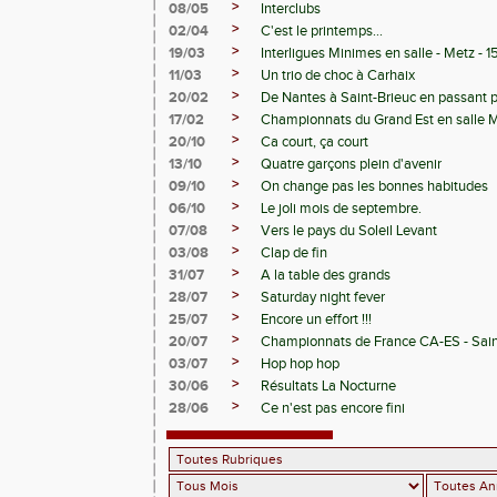
>
08/05
Interclubs
>
02/04
C'est le printemps...
>
19/03
Interligues Minimes en salle - Metz - 
>
11/03
Un trio de choc à Carhaix
>
20/02
De Nantes à Saint-Brieuc en passant 
>
17/02
Championnats du Grand Est en salle 
>
20/10
Ca court, ça court
>
13/10
Quatre garçons plein d'avenir
>
09/10
On change pas les bonnes habitudes
>
06/10
Le joli mois de septembre.
>
07/08
Vers le pays du Soleil Levant
>
03/08
Clap de fin
>
31/07
A la table des grands
>
28/07
Saturday night fever
>
25/07
Encore un effort !!!
>
20/07
Championnats de France CA-ES - Sain
>
03/07
Hop hop hop
>
30/06
Résultats La Nocturne
>
28/06
Ce n'est pas encore fini