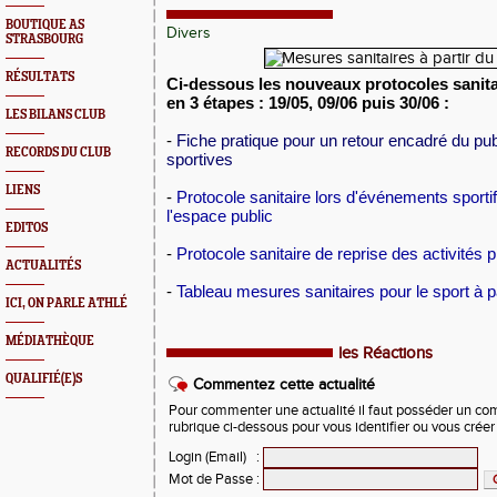
BOUTIQUE AS
Divers
STRASBOURG
RÉSULTATS
Ci-dessous les nouveaux protocoles sanita
en 3 étapes : 19/05, 09/06 puis 30/06 :
LES BILANS CLUB
-
Fiche pratique pour un retour encadré du pub
RECORDS DU CLUB
sportives
LIENS
-
Protocole sanitaire lors d'événements sporti
l'espace public
EDITOS
-
Protocole sanitaire de reprise des activités 
ACTUALITÉS
-
Tableau mesures sanitaires pour le sport à p
ICI, ON PARLE ATHLÉ
MÉDIATHÈQUE
les Réactions
QUALIFIÉ(E)S
Commentez cette actualité
Pour commenter une actualité il faut posséder un compt
rubrique ci-dessous pour vous identifier ou vous crée
Login (Email)
:
Mot de Passe
: