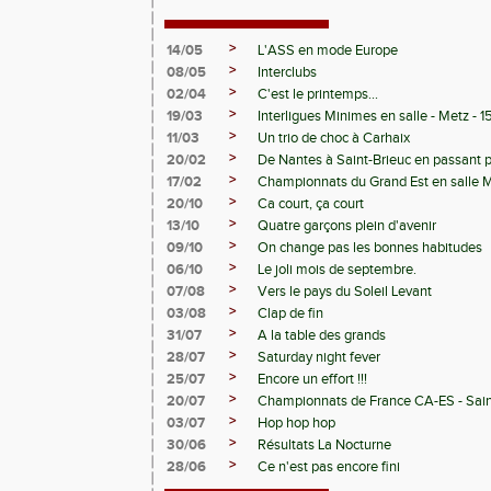
>
14/05
L'ASS en mode Europe
>
08/05
Interclubs
>
02/04
C'est le printemps...
>
19/03
Interligues Minimes en salle - Metz - 
>
11/03
Un trio de choc à Carhaix
>
20/02
De Nantes à Saint-Brieuc en passant 
>
17/02
Championnats du Grand Est en salle 
>
20/10
Ca court, ça court
>
13/10
Quatre garçons plein d'avenir
>
09/10
On change pas les bonnes habitudes
>
06/10
Le joli mois de septembre.
>
07/08
Vers le pays du Soleil Levant
>
03/08
Clap de fin
>
31/07
A la table des grands
>
28/07
Saturday night fever
>
25/07
Encore un effort !!!
>
20/07
Championnats de France CA-ES - Sain
>
03/07
Hop hop hop
>
30/06
Résultats La Nocturne
>
28/06
Ce n'est pas encore fini