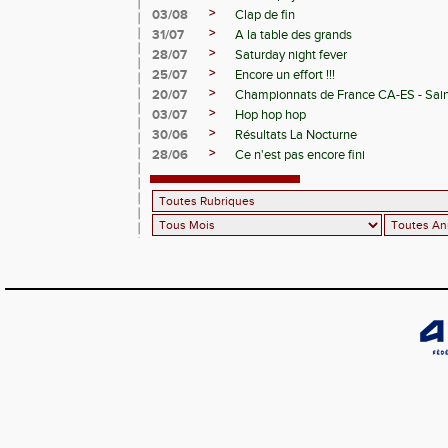
>
03/08
Clap de fin
>
31/07
A la table des grands
>
28/07
Saturday night fever
>
25/07
Encore un effort !!!
>
20/07
Championnats de France CA-ES - Sain
>
03/07
Hop hop hop
>
30/06
Résultats La Nocturne
>
28/06
Ce n'est pas encore fini