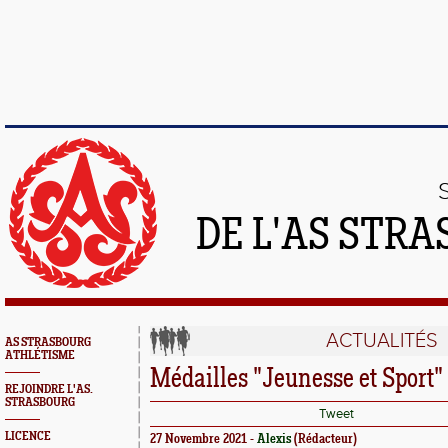
DE L'AS STR
ACTUALITÉS
AS STRASBOURG
ATHLÉTISME
Médailles "Jeunesse et Sport"
REJOINDRE L'AS.
STRASBOURG
Tweet
LICENCE
27 Novembre 2021 -
Alexis
(Rédacteur)