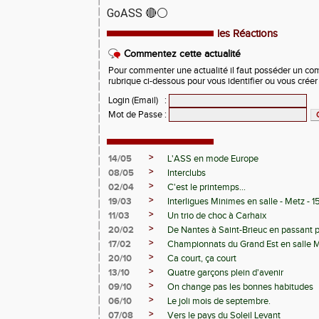
GoASS 🔴⚪
les Réactions
Commentez cette actualité
Pour commenter une actualité il faut posséder un compt
rubrique ci-dessous pour vous identifier ou vous crée
Login (Email)
:
Mot de Passe
:
>
14/05
L'ASS en mode Europe
>
08/05
Interclubs
>
02/04
C'est le printemps...
>
19/03
Interligues Minimes en salle - Metz - 
>
11/03
Un trio de choc à Carhaix
>
20/02
De Nantes à Saint-Brieuc en passant 
>
17/02
Championnats du Grand Est en salle 
>
20/10
Ca court, ça court
>
13/10
Quatre garçons plein d'avenir
>
09/10
On change pas les bonnes habitudes
>
06/10
Le joli mois de septembre.
>
07/08
Vers le pays du Soleil Levant