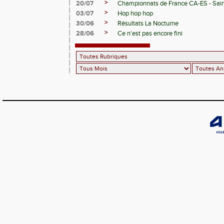
>
20/07
Championnats de France CA-ES - Sain
>
03/07
Hop hop hop
>
30/06
Résultats La Nocturne
>
28/06
Ce n'est pas encore fini