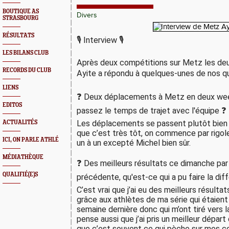
BOUTIQUE AS
Divers
STRASBOURG
RÉSULTATS
🎙 Interview 🎙
LES BILANS CLUB
Après deux compétitions sur Metz les deu
RECORDS DU CLUB
Ayite a répondu à quelques-unes de nos qu
LIENS
❓ Deux déplacements à Metz en deux we
EDITOS
passez le temps de trajet avec l'équipe ❓
Les déplacements se passent plutôt bien à 
ACTUALITÉS
que c’est très tôt, on commence par rigoler
ICI, ON PARLE ATHLÉ
un à un excepté Michel bien sûr.
MÉDIATHÈQUE
❓ Des meilleurs résultats ce dimanche par 
QUALIFIÉ(E)S
précédente, qu'est-ce qui a pu faire la dif
C’est vrai que j’ai eu des meilleurs résultat
grâce aux athlètes de ma série qui étaient 
semaine dernière donc qui m’ont tiré vers la 
pense aussi que j’ai pris un meilleur départ
que c’est souvent ce qui pèche sur mes c