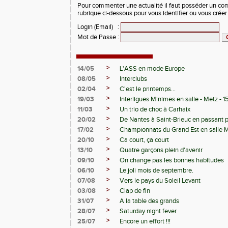
Pour commenter une actualité il faut posséder un compt
rubrique ci-dessous pour vous identifier ou vous crée
Login (Email)
:
Mot de Passe
:
>
14/05
L'ASS en mode Europe
>
08/05
Interclubs
>
02/04
C'est le printemps...
>
19/03
Interligues Minimes en salle - Metz - 
>
11/03
Un trio de choc à Carhaix
>
20/02
De Nantes à Saint-Brieuc en passant 
>
17/02
Championnats du Grand Est en salle 
>
20/10
Ca court, ça court
>
13/10
Quatre garçons plein d'avenir
>
09/10
On change pas les bonnes habitudes
>
06/10
Le joli mois de septembre.
>
07/08
Vers le pays du Soleil Levant
>
03/08
Clap de fin
>
31/07
A la table des grands
>
28/07
Saturday night fever
>
25/07
Encore un effort !!!