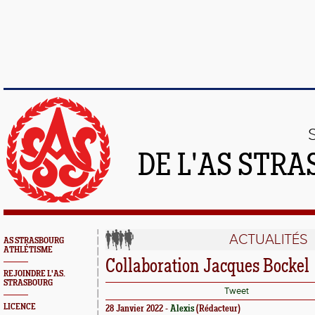
DE L'AS STR
ACTUALITÉS
AS STRASBOURG
ATHLÉTISME
Collaboration Jacques Bockel
REJOINDRE L'AS.
STRASBOURG
Tweet
LICENCE
28 Janvier 2022 -
Alexis
(Rédacteur)