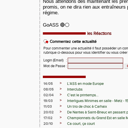
Nous attendons dès maintenant les pre
promis, on ne dira rien aux entraîneurs 
régime.
GoASS 🔴⚪
les Réactions
Commentez cette actualité
Pour commenter une actualité il faut posséder un compt
rubrique ci-dessous pour vous identifier ou vous crée
Login (Email)
:
Mot de Passe
:
>
14/05
L'ASS en mode Europe
>
08/05
Interclubs
>
02/04
C'est le printemps...
>
19/03
Interligues Minimes en salle - Metz - 
>
11/03
Un trio de choc à Carhaix
>
20/02
De Nantes à Saint-Brieuc en passant 
>
17/02
Championnats du Grand Est en salle 
>
20/10
Ca court, ça court