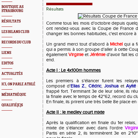
BOUTIQUE AS
Résultats
STRASBOURG
RÉSULTATS
Comme tous les mois d'octobre depuis quelqu
ont rendez-vous avec la Coupe de France de
LES BILANS CLUB
changer les bonnes habitudes, c'est encore à Bl
RECORDS DU CLUB
Un grand merci tout d'abord à
Michel
qui a f
qui a permis à son groupe d'aller à cette Co
LIENS
également
Virginie
et
Jérémie
d'avoir fait les
end.
EDITOS
Acte I : Le 4x100m hommes
ACTUALITÉS
Les premiers à s'élancer furent les rel
ICI, ON PARLE ATHLÉ
composé d'
Elias Z.
,
Cédric
,
Joshua
et
Ayité
frappé fort. Terminant 3e de leur série, ils réu
MÉDIATHÈQUE
la finale avec le temps de 42"62, record du club 
En finale, ils prirent une très belle 8e place en
QUALIFIÉ(E)S
Acte II : le medley court mixte
Après la qualification en finale du 1er relais
mixte de s'élancer avec dans l'ordre
Virgin
Partis en série 2, ils terminèrent 3e en 2'10"8