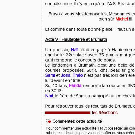
connaissance, il n'y en a qu'un : l'A.S. Strasbo
Bravo à vous Mesdemoiselles, Mesdames et
bien sûr
Michel
!!!
Et comme dans toute bonne pièce, il faut un act
Acte V : Hautepierre et Brumath
Un poussin,
Naïl
, était engagé à Hautepierre,
une belle 22e place avec 35 points marqués 
qu'il remporte le concours de poids.
Le lendemain à Brumath, c'est une belle dél
courses proposées. Sur 5 kms, beau tir g
Sami
et
Joris
.
Théo
n'est pas très loin derrière
lui devant en 16'18.
Sur 10 kms,
Farida
remporte la course en 35
en 30'16.
Naïl
, le frère de Sami, a participé au km chez 
Pour retrouver tous les résultats de Brumath,
c
les Réactions
Commentez cette actualité
Pour commenter une actualité il faut posséder un compt
rubrique ci-dessous pour vous identifier ou vous crée