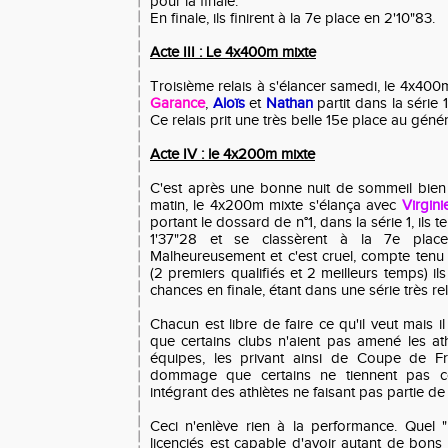
pour la finale.
En finale, ils finirent à la 7e place en 2'10"83.
Acte III : Le 4x400m mixte
Troisième relais à s'élancer samedi, le 4x4
Garance
,
Aloïs
et
Nathan
partit dans la série 
Ce relais prit une très belle 15e place au génér
Acte IV : le 4x200m mixte
C'est après une bonne nuit de sommeil bien
matin, le 4x200m mixte s'élança avec
Virgini
portant le dossard de n°1, dans la série 1, ils 
1'37"28 et se classèrent à la 7e place
Malheureusement et c'est cruel, compte tenu
(2 premiers qualifiés et 2 meilleurs temps) il
chances en finale, étant dans une série très re
Chacun est libre de faire ce qu'il veut mais il 
que certains clubs n'aient pas amené les ath
équipes, les privant ainsi de Coupe de Fr
dommage que certains ne tiennent pas 
intégrant des athlètes ne faisant pas partie de la
Ceci n'enlève rien à la performance. Quel "
licenciés est capable d'avoir autant de bons