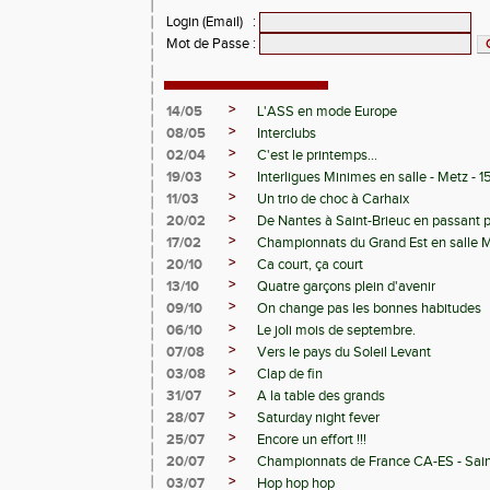
Login (Email)
:
Mot de Passe
:
>
14/05
L'ASS en mode Europe
>
08/05
Interclubs
>
02/04
C'est le printemps...
>
19/03
Interligues Minimes en salle - Metz - 
>
11/03
Un trio de choc à Carhaix
>
20/02
De Nantes à Saint-Brieuc en passant 
>
17/02
Championnats du Grand Est en salle 
>
20/10
Ca court, ça court
>
13/10
Quatre garçons plein d'avenir
>
09/10
On change pas les bonnes habitudes
>
06/10
Le joli mois de septembre.
>
07/08
Vers le pays du Soleil Levant
>
03/08
Clap de fin
>
31/07
A la table des grands
>
28/07
Saturday night fever
>
25/07
Encore un effort !!!
>
20/07
Championnats de France CA-ES - Sain
>
03/07
Hop hop hop