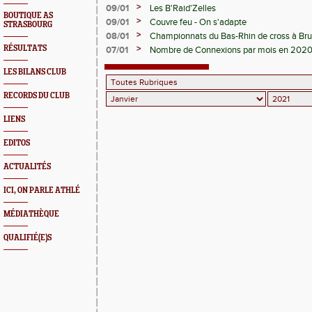
>
09/01
Les B'Raid'Zelles
BOUTIQUE AS
>
09/01
Couvre feu - On s'adapte
STRASBOURG
>
08/01
Championnats du Bas-Rhin de cross à Bru
>
RÉSULTATS
07/01
Nombre de Connexions par mois en 202
LES BILANS CLUB
RECORDS DU CLUB
LIENS
EDITOS
ACTUALITÉS
ICI, ON PARLE ATHLÉ
MÉDIATHÈQUE
QUALIFIÉ(E)S