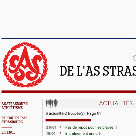
DE L'AS STR
ACTUALITÉS
AS STRASBOURG
ATHLÉTISME
6 actualité(s) trouvée(s) | Page 1/1
REJOINDRE L'AS.
STRASBOURG
>
26/01
Pas de repos pour les braves !!!
LICENCE
>
16/01
Entrainement annulé