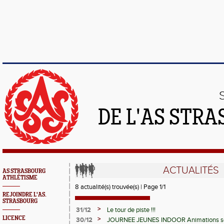
DE L'AS STR
ACTUALITÉS
AS STRASBOURG
ATHLÉTISME
8 actualité(s) trouvée(s) | Page 1/1
REJOINDRE L'AS.
STRASBOURG
>
31/12
Le tour de piste !!!
LICENCE
>
30/12
JOURNEE JEUNES INDOOR Animations sec