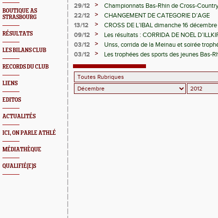
Benjamins
>
29/12
Championnats Bas-Rhin de Cross-Country
BOUTIQUE AS
>
22/12
CHANGEMENT DE CATEGORIE D’AGE
STRASBOURG
>
13/12
CROSS DE L’IBAL dimanche 16 décembre 
acadèmiques
>
RÉSULTATS
09/12
Les résultats : CORRIDA DE NOËL D’ILLK
>
03/12
Unss, corrida de la Meinau et soirée trop
LES BILANS CLUB
>
03/12
Les trophées des sports des jeunes Bas-Rh
RECORDS DU CLUB
LIENS
EDITOS
ACTUALITÉS
ICI, ON PARLE ATHLÉ
MÉDIATHÈQUE
QUALIFIÉ(E)S