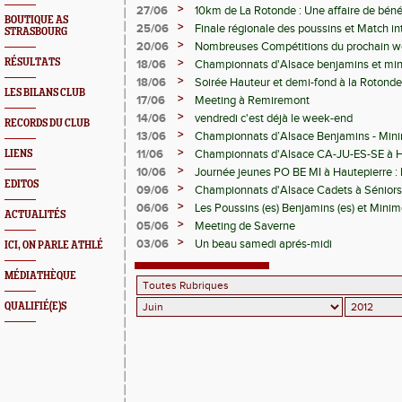
>
27/06
10km de La Rotonde : Une affaire de béné
BOUTIQUE AS
>
25/06
Finale régionale des poussins et Match i
STRASBOURG
Meeting national de Colmar
>
20/06
Nombreuses Compétitions du prochain 
>
RÉSULTATS
18/06
Championnats d'Alsace benjamins et mini
>
18/06
Soirée Hauteur et demi-fond à la Rotonde
LES BILANS CLUB
>
17/06
Meeting à Remiremont
>
14/06
vendredi c'est déjà le week-end
RECORDS DU CLUB
>
13/06
Championnats d’Alsace Benjamins - Mini
juin
>
11/06
Championnats d'Alsace CA-JU-ES-SE à 
LIENS
>
10/06
Journée jeunes PO BE MI à Hautepierre : l
EDITOS
>
09/06
Championnats d'Alsace Cadets à Sénior
>
06/06
Les Poussins (es) Benjamins (es) et Mini
ACTUALITÉS
Hautepierre
>
05/06
Meeting de Saverne
>
03/06
Un beau samedi aprés-midi
ICI, ON PARLE ATHLÉ
MÉDIATHÈQUE
QUALIFIÉ(E)S