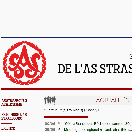
DE L'AS STR
ACTUALITÉS
AS STRASBOURG
ATHLÉTISME
16 actualité(s) trouvée(s) | Page 1/1
REJOINDRE L'AS.
STRASBOURG
>
30/06
16ème Ronde des Bûcherons samedi 30 ju
LICENCE
>
29/06
Meeting Interrégional à Tomblaine (Nancy